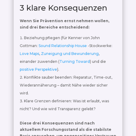
3 klare Konsequenzen
Wenn Sie Prävention ernst nehmen wollen,
sind drei Bereiche entscheidend:
Beziehung pflegen (für Kenner von John
Gottman:
Sound Relationship House
-Stockwerke:
Love Maps
,
Zuneigung und Bewunderung
,
einander zuwenden (
Turning Toward
) und die
positive Perspektive
).
Konflikte sauber beenden: Reparatur, Time-out,
Wiederannäherung – damit Nähe wieder sicher
wird.
Klare Grenzen definieren: Was ist erlaubt, was
nicht? Und wie wird Transparenz gelebt?
Diese drei Konsequenzen sind nach
aktuellem Forschungsstand als die stabilste
Basis anzusehen, um gegenseitiges Vertrauen