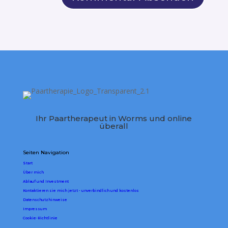
Ihr Paartherapeut in Worms und online
überall
Seiten Navigation
Start
Über mich
Ablauf und Investment
Kontaktieren sie mich jetzt - unverbindlich und kostenlos
Datenschutzhinweise
Impressum
Cookie-Richtlinie