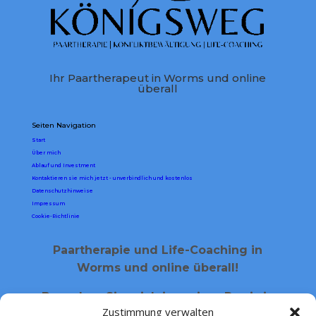
Ihr Paartherapeut in Worms und online
überall
Seiten Navigation
Start
Über mich
Ablauf und Investment
Kontaktieren sie mich jetzt - unverbindlich und kostenlos
Datenschutzhinweise
Impressum
Cookie-Richtlinie
Paartherapie und Life-Coaching in
Worms und online überall!
Besuchen Sie mich in meiner Praxis in
Zustimmung verwalten
Worms-Heppenheim!