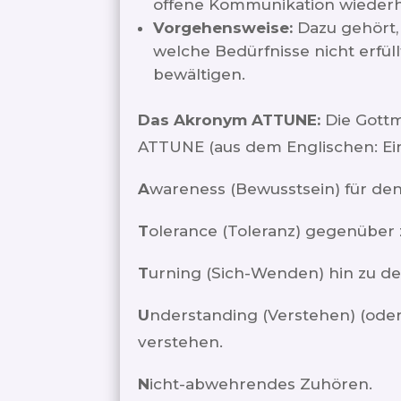
offene Kommunikation wiederh
Vorgehensweise:
Dazu gehört, 
welche Bedürfnisse nicht erfül
bewältigen.
Das Akronym ATTUNE:
Die Gott
ATTUNE (aus dem Englischen: Eins
A
wareness (Bewusstsein) für de
T
olerance (Toleranz) gegenüber
T
urning (Sich-Wenden) hin zu de
U
nderstanding (Verstehen) (oder
verstehen.
N
icht-abwehrendes Zuhören.