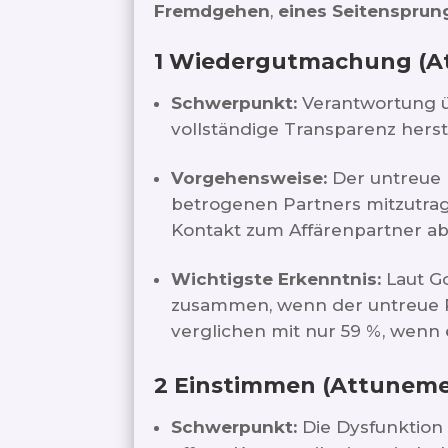
Fremdgehen
,
eines Seitensprung
1 Wiedergutmachung (A
Schwerpunkt:
Verantwortung ü
vollständige Transparenz herst
Vorgehensweise:
Der untreue 
betrogenen Partners mitzutrag
Kontakt zum Affärenpartner a
Wichtigste Erkenntnis:
Laut Go
zusammen, wenn der untreue Pa
verglichen mit nur 59 %, wenn e
2 Einstimmen (Attuneme
Schwerpunkt:
Die Dysfunktion