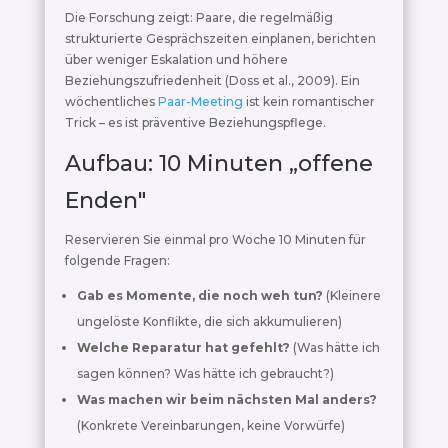
Die Forschung zeigt: Paare, die regelmäßig
strukturierte Gesprächszeiten einplanen, berichten
über weniger Eskalation und höhere
Beziehungszufriedenheit (Doss et al., 2009). Ein
wöchentliches
Paar-Meeting
ist kein romantischer
Trick – es ist präventive Beziehungspflege.
Aufbau: 10 Minuten „offene
Enden"
Reservieren Sie einmal pro Woche 10 Minuten für
folgende Fragen:
Gab es Momente, die noch weh tun?
(Kleinere
ungelöste Konflikte, die sich akkumulieren)
Welche Reparatur hat gefehlt?
(Was hätte ich
sagen können? Was hätte ich gebraucht?)
Was machen wir beim nächsten Mal anders?
(Konkrete Vereinbarungen, keine Vorwürfe)