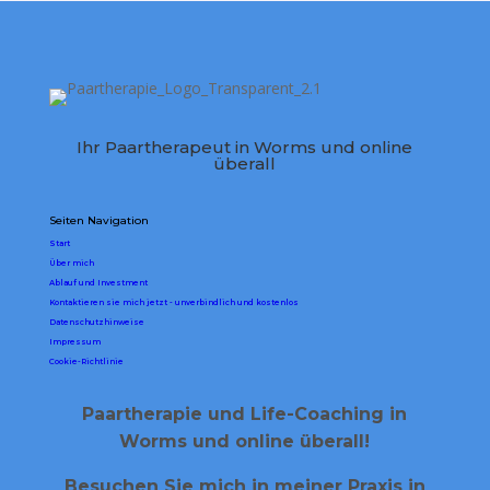
Ihr Paartherapeut in Worms und online
überall
Seiten Navigation
Start
Über mich
Ablauf und Investment
Kontaktieren sie mich jetzt - unverbindlich und kostenlos
Datenschutzhinweise
Impressum
Cookie-Richtlinie
Paartherapie und Life-Coaching in
Worms und online überall!
Besuchen Sie mich in meiner Praxis in