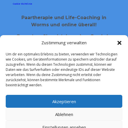
Cookie-Richtlinie
Paartherapie und Life-Coaching in
Worms und online überall!
Besuchen Sie mich in meiner Praxis in
Zustimmung verwalten
Worms-Heppenheim!
Um dir ein optimales Erlebnis zu bieten, verwenden wir Technologien
wie Cookies, um Geräteinformationen zu speichern und/oder darauf
Folgen
Folgen
zuzugreifen. Wenn du diesen Technologien zustimmst, können wir
Daten wie das Surfverhalten oder eindeutige IDs auf dieser Website
verarbeiten. Wenn du deine Zustimmung nicht erteilst oder
zurückziehst, können bestimmte Merkmale und Funktionen
beeinträchtigt werden.
Akzeptieren
Ablehnen
Einstellungen ansehen